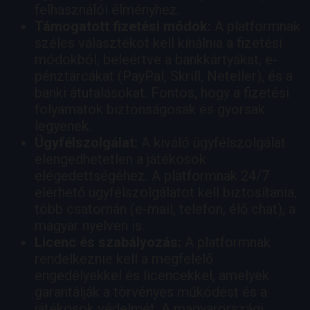
felhasználói élményhez.
Támogatott fizetési módok:
A platformnak
széles választékot kell kínálnia a fizetési
módokból, beleértve a bankkártyákat, e-
pénztárcákat (PayPal, Skrill, Neteller), és a
banki átutalásokat. Fontos, hogy a fizetési
folyamatok biztonságosak és gyorsak
legyenek.
Ügyfélszolgálat:
A kiváló ügyfélszolgálat
elengedhetetlen a játékosok
elégedettségéhez. A platformnak 24/7
elérhető ügyfélszolgálatot kell biztosítania,
több csatornán (e-mail, telefon, élő chat), a
magyar nyelven is.
Licenc és szabályozás:
A platformnak
rendelkeznie kell a megfelelő
engedélyekkel és licencekkel, amelyek
garantálják a törvényes működést és a
játékosok védelmét. A magyarországi