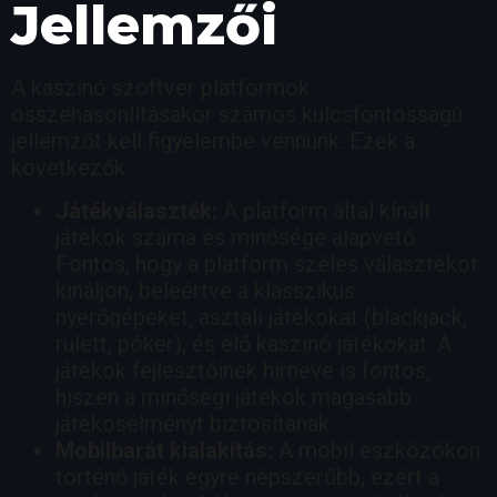
Jellemzői
A kaszinó szoftver platformok
összehasonlításakor számos kulcsfontosságú
jellemzőt kell figyelembe vennünk. Ezek a
következők:
Játékválaszték:
A platform által kínált
játékok száma és minősége alapvető.
Fontos, hogy a platform széles választékot
kínáljon, beleértve a klasszikus
nyerőgépeket, asztali játékokat (blackjack,
rulett, póker), és élő kaszinó játékokat. A
játékok fejlesztőinek hírneve is fontos,
hiszen a minőségi játékok magasabb
játékosélményt biztosítanak.
Mobilbarát kialakítás:
A mobil eszközökön
történő játék egyre népszerűbb, ezért a