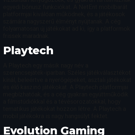
egyedi bónusz funkciókat. A NetEnt mobilbarát
platformjai kiválóan működnek, és a játékosok
számára nagyszerű élményt nyújtanak. A cég
folyamatosan új játékokat ad ki, így a platformok
frissek maradnak.
Playtech
A Playtech egy másik nagy név a
szerencsejáték-iparban. Széles játékválasztékot
kínál, beleértve a nyerőgépeket, asztali játékokat
és élő kaszinó játékokat. A Playtech platformjai
megbízhatóak, és a cég gyakran együttműködik
a filmstúdiókkal és a tévésorozatokkal, hogy
tematikus játékokat hozzon létre. A Playtech a
mobil játékokra is nagy hangsúlyt fektet.
Evolution Gaming